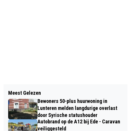
Vorig artikel
Volgend artikel
BRANDWEER VOORTHUIZEN MET
Meest Gelezen
RIVM: OOK HET POLLENSEIZOEN
SPOED NAAR BERMBRAND AAN
Bewoners 50-plus huurwoning in
WORDT STEEDS LANGER DOOR DE
ZEVENBERGJESWEG
Lunteren melden langdurige overlast
OPWARMING
door Syrische statushouder
Autobrand op de A12 bij Ede - Caravan
veiliggesteld