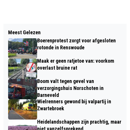
Vorig artikel
Volgend artikel
GROOT ONDERHOUD A1 TUSSEN
Meest Gelezen
MEDEWERKER VAN DE
KOOTWIJK EN APELDOORN-ZUID - 8 –
Boerenprotest zorgt voor afgesloten
VLINDERSTICHTING BEDREIGD OM
17 SEPTEMBER
rotonde in Renswoude
PESTICIDEN ONDERZOEK
Maak er geen ratjetoe van: voorkom
overlast bruine rat
Boom valt tegen gevel van
verzorgingshuis Norschoten in
Barneveld
Wielrenners gewond bij valpartij in
Zwartebroek
Heidelandschappen zijn prachtig, maar
niet vanzelfsprekend