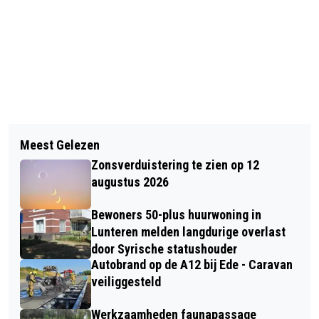
Vorig artikel
Volgend artikel
VERDACHTE AANGEHOUDEN VOOR
Meest Gelezen
EENZIJDIG ONGEVAL IN
BRANDSTICHTING LUNTEREN
Zonsverduistering te zien op 12
KOOTWIJKERBROEK - VROUW
augustus 2026
BEKNELD IN AUTO
Bewoners 50-plus huurwoning in
Lunteren melden langdurige overlast
door Syrische statushouder
Autobrand op de A12 bij Ede - Caravan
veiliggesteld
Werkzaamheden faunapassage