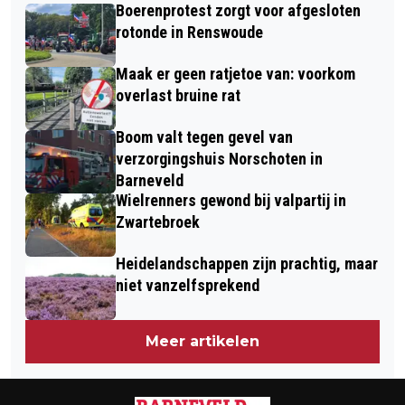
LUNTEREN
Boerenprotest zorgt voor afgesloten
MÜLLER MUSEUM
rotonde in Renswoude
Maak er geen ratjetoe van: voorkom
overlast bruine rat
Boom valt tegen gevel van
verzorgingshuis Norschoten in
Barneveld
Wielrenners gewond bij valpartij in
Zwartebroek
Heidelandschappen zijn prachtig, maar
niet vanzelfsprekend
Meer artikelen