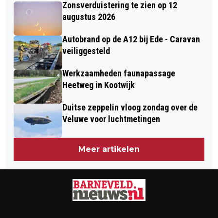
VOORTHUIZEN
Zonsverduistering te zien op 12
BAANTJE
augustus 2026
Autobrand op de A12 bij Ede - Caravan
veiliggesteld
Werkzaamheden faunapassage
Heetweg in Kootwijk
Duitse zeppelin vloog zondag over de
Veluwe voor luchtmetingen
Meer artikelen