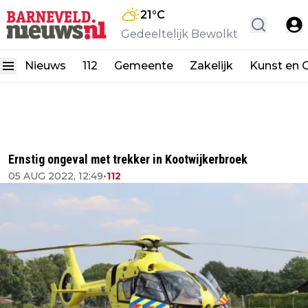
21
°C
Gedeeltelijk Bewolkt
Nieuws
112
Gemeente
Zakelijk
Kunst en C
Ernstig ongeval met trekker in Kootwijkerbroek
05 AUG 2022, 12:49
•
112