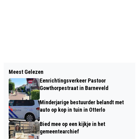
Vorig artikel
Volgend artikel
INSTANTIES: HUIDIGE
Meest Gelezen
ERNSTIG ONGEVAL MET TREKKER IN
BETALINGSPROBLEMEN ZIJN
Eenrichtingsverkeer Pastoor
KOOTWIJKERBROEK
SLECHTS HET BEGIN
Gowthorpestraat in Barneveld
Minderjarige bestuurder belandt met
auto op kop in tuin in Otterlo
Bied mee op een kijkje in het
gemeentearchief