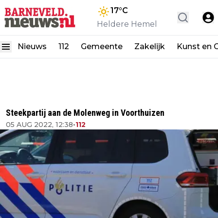
17
°C
Heldere Hemel
Nieuws
112
Gemeente
Zakelijk
Kunst en C
Steekpartij aan de Molenweg in Voorthuizen
05 AUG 2022, 12:38
•
112