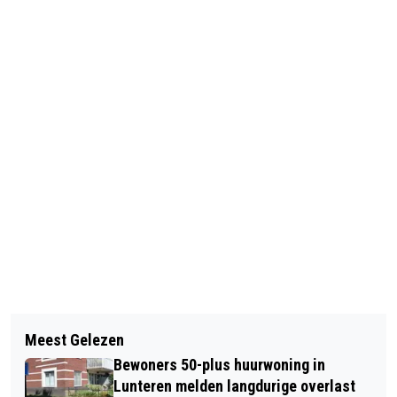
Vorig artikel
Volgend artikel
ERNSTIGE AANRIJDING MET ZWARE
Meest Gelezen
GEMEENTE BARNEVELD LEGT
SCHADE OP LAGE VALKSEWEG IN
Bewoners 50-plus huurwoning in
UITGANGSPUNTEN VAST VOOR
LUNTEREN
Lunteren melden langdurige overlast