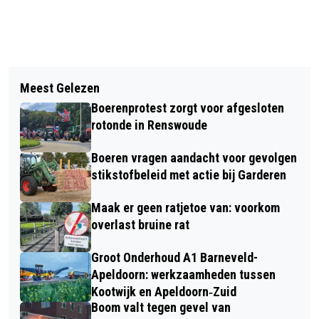
Vorig artikel
Volgend artikel
JONGE VOETGANGER GEWOND NA
Meest Gelezen
ELF BOEREN TEKENEN VOOR
AANRIJDING OP NEDERWOUDSEWEG
Boerenprotest zorgt voor afgesloten
NATUURINCLUSIEVE SAMENWERKING
IN LUNTEREN
rotonde in Renswoude
Boeren vragen aandacht voor gevolgen
stikstofbeleid met actie bij Garderen
Maak er geen ratjetoe van: voorkom
overlast bruine rat
Groot Onderhoud A1 Barneveld-
Apeldoorn: werkzaamheden tussen
Kootwijk en Apeldoorn‐Zuid
Boom valt tegen gevel van