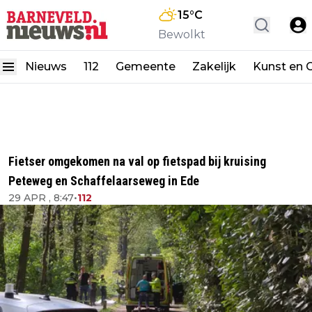
15
°C
Bewolkt
Nieuws
112
Gemeente
Zakelijk
Kunst en C
Fietser omgekomen na val op fietspad bij kruising
Peteweg en Schaffelaarseweg in Ede
29 APR , 8:47
•
112