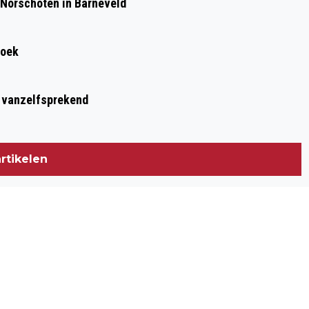
 Norschoten in Barneveld
roek
t vanzelfsprekend
rtikelen