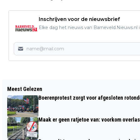
Inschrijven voor de nieuwsbrief
Elke dag het nieuws van Barneveld.Nieuws.nl i
Vorig artikel
Meest Gelezen
CARAVAN VAT VLAM OP SNELWEG A1
Boerenprotest zorgt voor afgesloten roton
BIJ VOORTHUIZEN
Maak er geen ratjetoe van: voorkom overlast