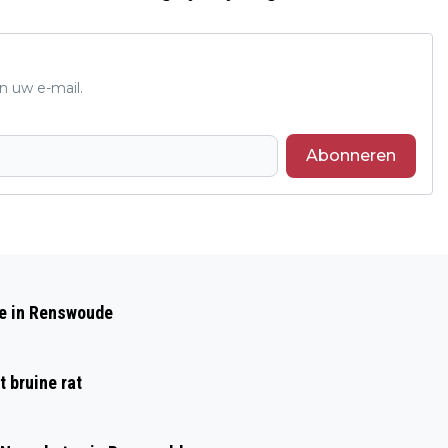
n uw e-mail.
Abonneren
Volgend artikel
FIETSER OMGEKOMEN NA VAL OP
de in Renswoude
FIETSPAD BIJ KRUISING PETEWEG EN
SCHAFFELAARSEWEG IN EDE
 bruine rat