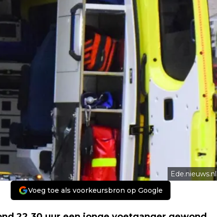
Ede.nieuws.nl
Voeg toe als voorkeursbron op Google
ond 22.30 uur een jonge voetganger gewond