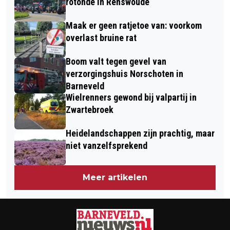
GOED
rotonde in Renswoude
Maak er geen ratjetoe van: voorkom
overlast bruine rat
Boom valt tegen gevel van
verzorgingshuis Norschoten in
Barneveld
Wielrenners gewond bij valpartij in
Zwartebroek
Heidelandschappen zijn prachtig, maar
niet vanzelfsprekend
Meer artikelen