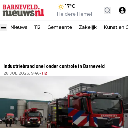
17
°C
Heldere Hemel
Nieuws
112
Gemeente
Zakelijk
Kunst en C
Industriebrand snel onder controle in Barneveld
28 JUL 2023, 9:46
•
112