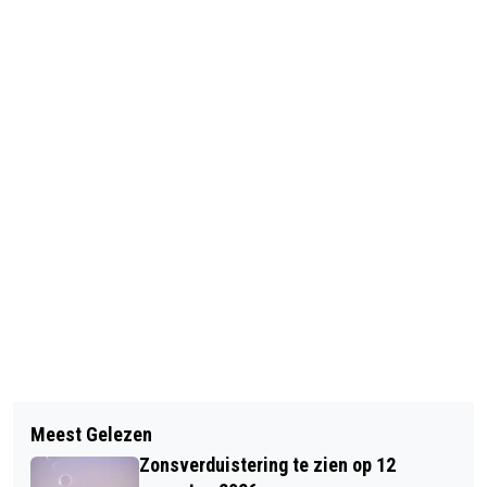
Vorig artikel
Volgend artikel
INDUSTRIEBRAND SNEL ONDER
Meest Gelezen
INFORMATIEBIJEENKOMST LEESCLUB
CONTROLE IN BARNEVELD
Zonsverduistering te zien op 12
SENIA