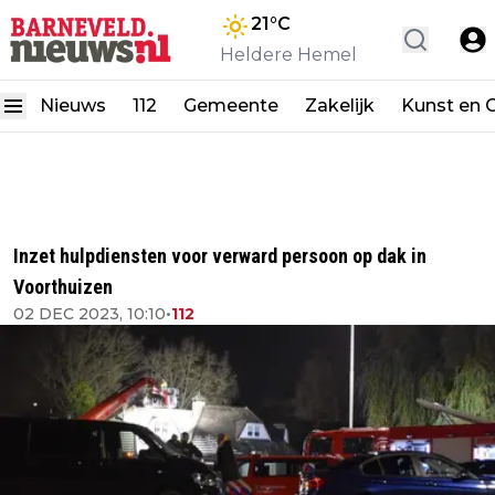
21
°C
Heldere Hemel
Nieuws
112
Gemeente
Zakelijk
Kunst en C
Inzet hulpdiensten voor verward persoon op dak in
Voorthuizen
02 DEC 2023, 10:10
•
112