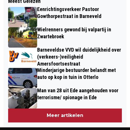
Meest Gelezen
MILIEU- EN NATUURORGANISATIES
MUUR VAN MUSSERT EN OMGEVING
Eenrichtingsverkeer Pastoor
ROEPEN POLITIEK OP TE INVESTEREN
Gowthorpestraat in Barneveld
IN NATUUR
Wielrenners gewond bij valpartij in
Zwartebroek
Barneveldse VVD wil duidelijkheid over
(verkeers-)veiligheid
Amersfoortsestraat
Minderjarige bestuurder belandt met
auto op kop in tuin in Otterlo
Man van 28 uit Ede aangehouden voor
terrorisme/ spionage in Ede
Meer artikelen