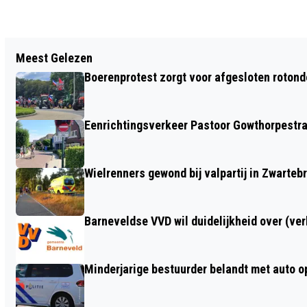
Vorig artikel
Meest Gelezen
TIJDELIJK NOODFONDS ENERGIE BIEDT
Boerenprotest zorgt voor afgesloten roton
STEUN AAN KWETSBARE HUISHOUDENS
Eenrichtingsverkeer Pastoor Gowthorpestra
Wielrenners gewond bij valpartij in Zwarteb
Barneveldse VVD wil duidelijkheid over (ve
Minderjarige bestuurder belandt met auto op 