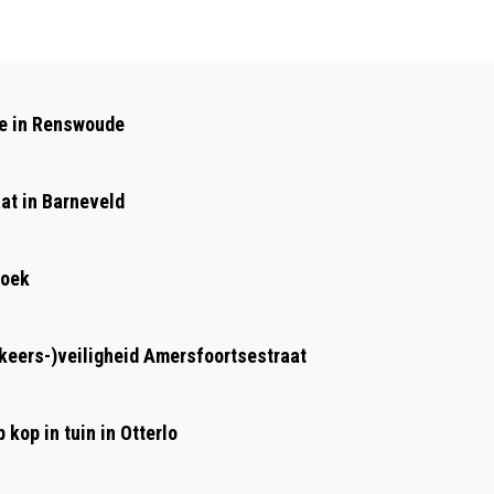
Volgend artikel
SPECTACULAIRE KAS VAN FLORIADE
de in Renswoude
NAAR MIDDEN NEDERLAND HALLEN
at in Barneveld
roek
rkeers-)veiligheid Amersfoortsestraat
kop in tuin in Otterlo