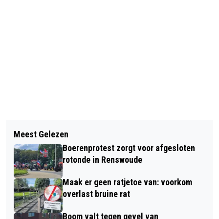
Vorig artikel
Volgend artikel
WOENSDAG 8 FEBRUARI OPENING
Meest Gelezen
KOP-STAART BOTSING MET DRIE
VERNIEUWDE JUMBO GROENENDIJK
Boerenprotest zorgt voor afgesloten
AUTO’S IN BARNEVELD
AAN DE BURU IN BARNEVELD
rotonde in Renswoude
Maak er geen ratjetoe van: voorkom
overlast bruine rat
Boom valt tegen gevel van