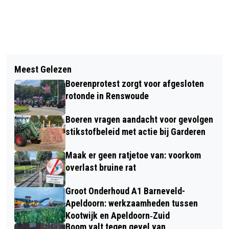
Vorig artikel
Volgend artikel
INWONER VAN VOORTHUIZEN
Meest Gelezen
STERKE WAARDERING VOOR
GEARRESTEERD WEGENS BEDREIGING
Boerenprotest zorgt voor afgesloten
ONDERWIJS EN LEERKRACHTEN OP
POLITIEAGENTEN
rotonde in Renswoude
J.H. DONNERSCHOOL
Boeren vragen aandacht voor gevolgen
stikstofbeleid met actie bij Garderen
Maak er geen ratjetoe van: voorkom
overlast bruine rat
Groot Onderhoud A1 Barneveld-
Apeldoorn: werkzaamheden tussen
Kootwijk en Apeldoorn‐Zuid
Boom valt tegen gevel van