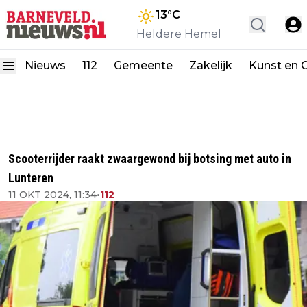
13
°C
Heldere Hemel
Nieuws
112
Gemeente
Zakelijk
Kunst en C
Scooterrijder raakt zwaargewond bij botsing met auto in
Lunteren
11 OKT 2024, 11:34
•
112