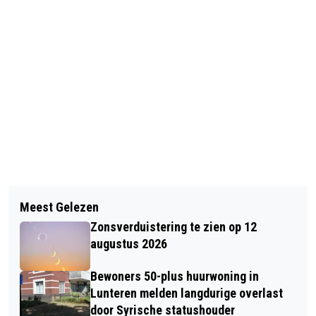
Vorig artikel
Volgend artikel
START WERKZAAMHEDEN
Meest Gelezen
AUTOMOBILISTE RAAKT GEWOND BIJ
MILIEUSTRAAT OTELAAR - BEZOEK
Zonsverduistering te zien op 12
ONGEVAL MET VRACHTWAGEN IN
ALLEEN OP AFSPRAAK VANAF 1 JUNI
augustus 2026
OTTERLO
Bewoners 50-plus huurwoning in
Lunteren melden langdurige overlast
door Syrische statushouder