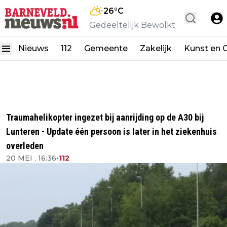
26
°C
Gedeeltelijk Bewolkt
Nieuws
112
Gemeente
Zakelijk
Kunst en C
Traumahelikopter ingezet bij aanrijding op de A30 bij
Lunteren - Update één persoon is later in het ziekenhuis
overleden
20 MEI , 16:36
•
112