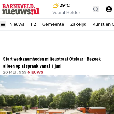
29
°C
Vooral Helder
Nieuws
112
Gemeente
Zakelijk
Kunst en C
Start werkzaamheden milieustraat Otelaar - Bezoek
alleen op afspraak vanaf 1 juni
20 MEI , 9:59
•
NIEUWS