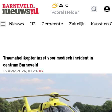
25
°C
Vooral Helder
Nieuws
112
Gemeente
Zakelijk
Kunst en C
Traumahelikopter inzet voor medisch incident in
centrum Barneveld
13 APR 2024, 10:28
•
112