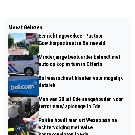
Vorig artikel
Volgend artikel
AANRIJDING OP DE WESTZOOM IN
Meest Gelezen
AUTOMOBILIST AANGEHOUDEN NA
LUNTEREN
Eenrichtingsverkeer Pastoor
AANRIJDING MET SCOOTERRIJDSTER
Gowthorpestraat in Barneveld
IN BARNEVELD
Minderjarige bestuurder belandt met
auto op kop in tuin in Otterlo
Bol waarschuwt klanten voor mogelijk
datalek
Man van 28 uit Ede aangehouden voor
terrorisme/ spionage in Ede
Politie houdt man uit Wezep aan na
achtervolging met valse
kentekenplaten in Ede