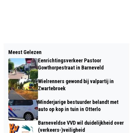
Vorig artikel
Volgend artikel
VRACHTWAGENCHAUFFEUR
Meest Gelezen
TRAUMAHELIKOPTER INZET VOOR
DOORGEREDEN NA AANRIJDING MET
Eenrichtingsverkeer Pastoor
MEDISCH INCIDENT IN CENTRUM
FIETSER IN BARNEVELD
Gowthorpestraat in Barneveld
BARNEVELD
Wielrenners gewond bij valpartij in
Zwartebroek
Minderjarige bestuurder belandt met
auto op kop in tuin in Otterlo
Barneveldse VVD wil duidelijkheid over
(verkeers-)veiligheid