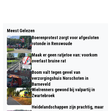
Vorig artikel
Volgend artikel
KINDERBOEKENSCHRIJFSTER
Meest Gelezen
AFSCHEID WETHOUDERS WIJNNE EN
JANNEKE SCHOTVELD OP BEZOEK IN
Boerenprotest zorgt voor afgesloten
PLUIMERS-FOEKEN
DE BIBLIOTHEEK IN BARNEVELD
rotonde in Renswoude
Maak er geen ratjetoe van: voorkom
overlast bruine rat
Boom valt tegen gevel van
verzorgingshuis Norschoten in
Barneveld
Wielrenners gewond bij valpartij in
Zwartebroek
Heidelandschappen zijn prachtig, maar