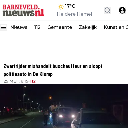
17
°C
Heldere Hemel
Nieuws
112
Gemeente
Zakelijk
Kunst en C
Zwartrijder mishandelt buschauffeur en sloopt
politieauto in De Klomp
25 MEI , 8:15
•
112