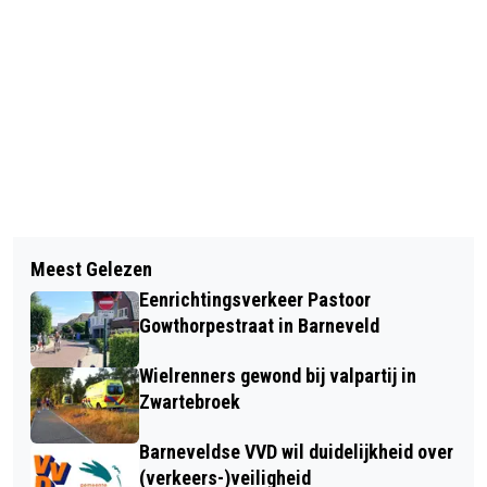
Vorig artikel
Volgend artikel
ZWARTRIJDER MISHANDELT
Meest Gelezen
GOEDKOPER TREINREIZEN IN
BUSCHAUFFEUR EN SLOOPT
Eenrichtingsverkeer Pastoor
ZOMERMAANDEN MOET OP 21 JUNI
POLITIEAUTO IN DE KLOMP
Gowthorpestraat in Barneveld
INGAAN
Wielrenners gewond bij valpartij in
Zwartebroek
Barneveldse VVD wil duidelijkheid over
(verkeers-)veiligheid