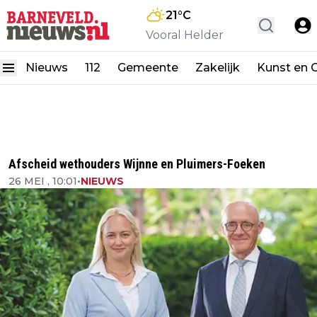
21
°C
Vooral Helder
Nieuws
112
Gemeente
Zakelijk
Kunst en C
Afscheid wethouders Wijnne en Pluimers-Foeken
26 MEI , 10:01
•
NIEUWS