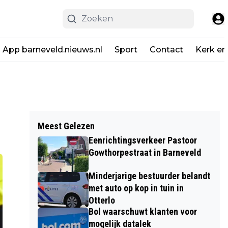
App barneveld.nieuws.nl
Sport
Contact
Kerk en
Meest Gelezen
Eenrichtingsverkeer Pastoor
Gowthorpestraat in Barneveld
Minderjarige bestuurder belandt
met auto op kop in tuin in
Otterlo
Bol waarschuwt klanten voor
mogelijk datalek