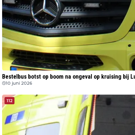
Bestelbus botst op boom na ongeval op kruising bij L
10 juni 2026
112