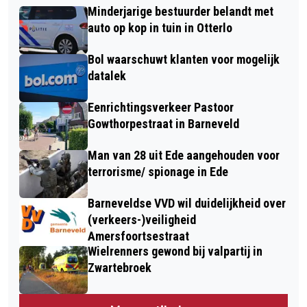
Minderjarige bestuurder belandt met
auto op kop in tuin in Otterlo
Bol waarschuwt klanten voor mogelijk
datalek
Eenrichtingsverkeer Pastoor
Gowthorpestraat in Barneveld
Man van 28 uit Ede aangehouden voor
terrorisme/ spionage in Ede
Barneveldse VVD wil duidelijkheid over
(verkeers-)veiligheid
Amersfoortsestraat
Wielrenners gewond bij valpartij in
Zwartebroek