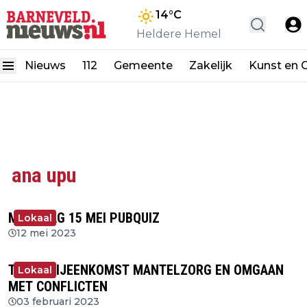
14
°C
Heldere Hemel
Nieuws
112
Gemeente
Zakelijk
Kunst en C
ana upu
MAANDAG 15 MEI PUBQUIZ
Lokaal
12 mei 2023
THEMABIJEENKOMST MANTELZORG EN OMGAAN
Lokaal
MET CONFLICTEN
03 februari 2023