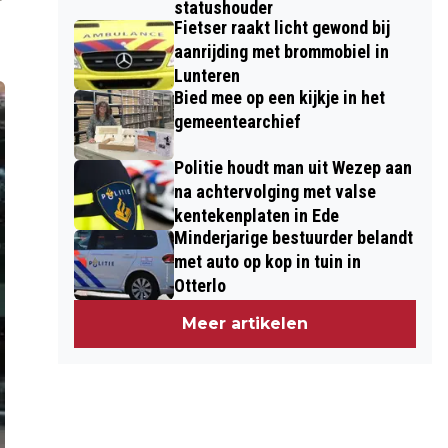
statushouder
Fietser raakt licht gewond bij
aanrijding met brommobiel in
Lunteren
Bied mee op een kijkje in het
gemeentearchief
Politie houdt man uit Wezep aan
na achtervolging met valse
kentekenplaten in Ede
Minderjarige bestuurder belandt
met auto op kop in tuin in
Otterlo
Meer artikelen