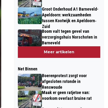
Groot Onderhoud A1 Barneveld-
Apeldoorn: werkzaamheden
tussen Kootwijk en Apeldoorn‐
Zuid
Boom valt tegen gevel van
verzorgingshuis Norschoten in
Barneveld
Meer artikelen
Net Binnen
Boerenprotest zorgt voor
afgesloten rotonde in
Renswoude
Maak er geen ratjetoe van:
voorkom overlast bruine rat