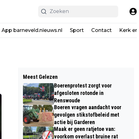
App barneveld.nieuws.nl
Sport
Contact
Kerk en
Meest Gelezen
Boerenprotest zorgt voor
afgesloten rotonde in
Renswoude
Boeren vragen aandacht voor
gevolgen stikstofbeleid met
actie bij Garderen
Maak er geen ratjetoe van:
voorkom overlast bruine rat