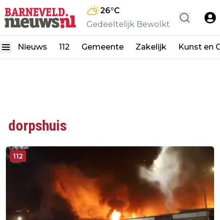
26
°C
Gedeeltelijk Bewolkt
Nieuws
112
Gemeente
Zakelijk
Kunst en C
dorpshuis
112