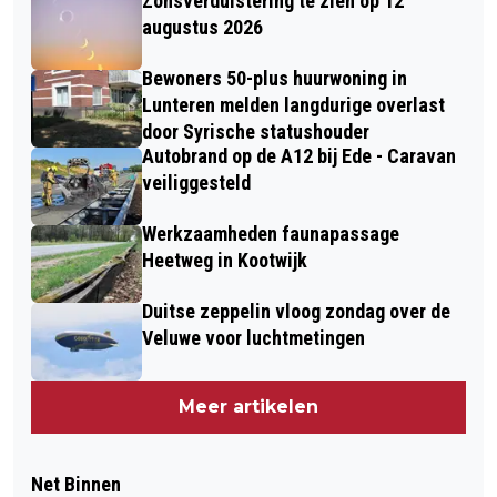
Zonsverduistering te zien op 12
augustus 2026
Bewoners 50-plus huurwoning in
Lunteren melden langdurige overlast
door Syrische statushouder
Autobrand op de A12 bij Ede - Caravan
veiliggesteld
Werkzaamheden faunapassage
Heetweg in Kootwijk
Duitse zeppelin vloog zondag over de
Veluwe voor luchtmetingen
Meer artikelen
Net Binnen