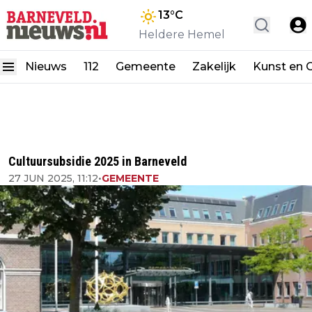
13
°C
Heldere Hemel
Nieuws
112
Gemeente
Zakelijk
Kunst en C
Cultuursubsidie 2025 in Barneveld
27 JUN 2025, 11:12
•
GEMEENTE