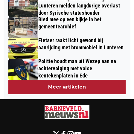
BARNEVELD
SLIMME WEEGSCHAAL
Lunteren melden langdurige overlast
door Syrische statushouder
Bied mee op een kijkje in het
gemeentearchief
Fietser raakt licht gewond bij
aanrijding met brommobiel in Lunteren
Politie houdt man uit Wezep aan na
achtervolging met valse
kentekenplaten in Ede
Meer artikelen