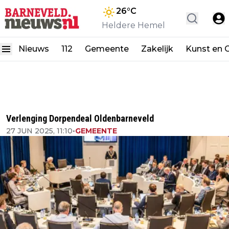
26
°C
Heldere Hemel
Nieuws
112
Gemeente
Zakelijk
Kunst en C
Verlenging Dorpendeal Oldenbarneveld
27 JUN 2025, 11:10
•
GEMEENTE