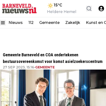
15
°C
Heldere Hemel
Nieuws
112
Gemeente
Zakelijk
Kunst en C
Gemeente Barneveld en COA ondertekenen
bestuursovereenkomst voor komst asielzoekerscentrum
27 SEP 2023, 15:16
•
GEMEENTE