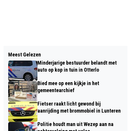
Vorig artikel
Volgend artikel
SPEUREN NAAR WILD DOE JE VANAF
Meest Gelezen
WERKBEZOEK WETHOUDER JOLANDA
NATUURCENTRUM VELUWE!
Minderjarige bestuurder belandt met
DE HEER AAN DE VOGELHORST EN
auto op kop in tuin in Otterlo
DONNERSCHOOL
Bied mee op een kijkje in het
gemeentearchief
Fietser raakt licht gewond bij
aanrijding met brommobiel in Lunteren
Politie houdt man uit Wezep aan na