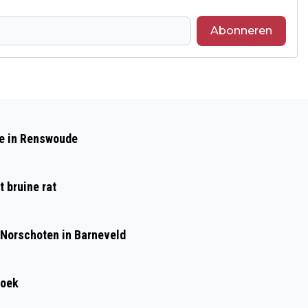
Abonneren
Volgend artikel
HENRI LENFERINK BEOOGD
de in Renswoude
WAARNEMEND COMMISSARIS VAN DE
KONING GELDERLAND
 bruine rat
 Norschoten in Barneveld
roek