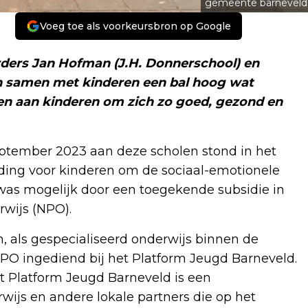
gemeente barneveld
Voeg toe als voorkeursbron op Google
urders Jan Hofman (J.H. Donnerschool) en
n samen met kinderen een bal hoog wat
en aan kinderen om zich zo goed, gezond en
ptember 2023 aan deze scholen stond in het
iding voor kinderen om de sociaal-emotionele
 was mogelijk door een toegekende subsidie in
wijs (NPO).
, als gespecialiseerd onderwijs binnen de
PO ingediend bij het Platform Jeugd Barneveld.
t Platform Jeugd Barneveld is een
js en andere lokale partners die op het