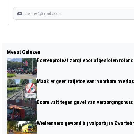
Vorig artikel
Meest Gelezen
GEMEENTE BARNEVELD EN COA
Boerenprotest zorgt voor afgesloten roton
ONDERTEKENEN
BESTUURSOVEREENKOMST VOOR
Maak er geen ratjetoe van: voorkom overlast
KOMST ASIELZOEKERSCENTRUM
Boom valt tegen gevel van verzorgingshuis
Wielrenners gewond bij valpartij in Zwarteb