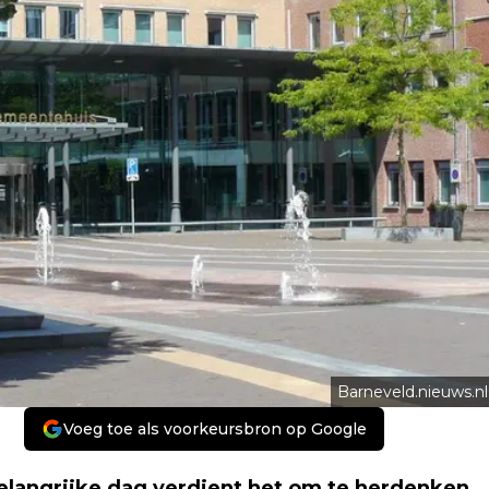
Barneveld.nieuws.nl
Voeg toe als voorkeursbron op Google
 belangrijke dag verdient het om te herdenken