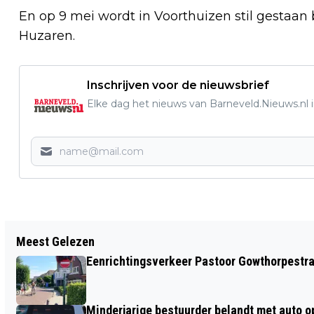
En op 9 mei wordt in Voorthuizen stil gestaan
Huzaren.
Inschrijven voor de nieuwsbrief
Elke dag het nieuws van Barneveld.Nieuws.nl i
Vorig artikel
Meest Gelezen
TECHNASIUM LEERLINGEN ONTDEKKEN
Eenrichtingsverkeer Pastoor Gowthorpestra
EN ONTWERPEN SLIMME OPLOSSINGEN
TEGEN VOEDSELVERSPILLING!
Minderjarige bestuurder belandt met auto op 