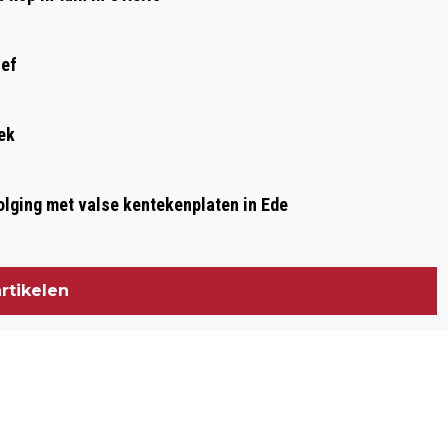
ief
ek
olging met valse kentekenplaten in Ede
rtikelen