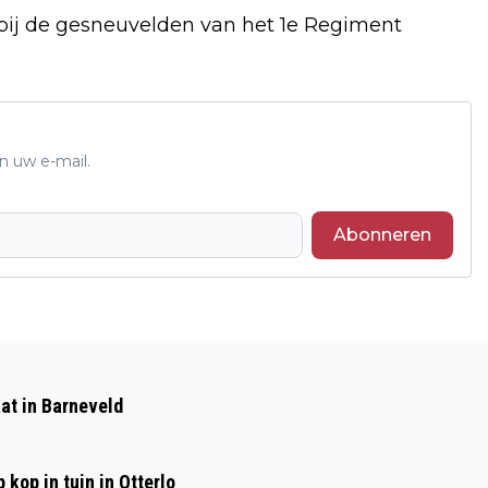
 bij de gesneuvelden van het 1e Regiment
n uw e-mail.
Abonneren
Volgend artikel
MINIMAREGELING BARNEVELD
at in Barneveld
kop in tuin in Otterlo