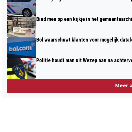
Bied mee op een kijkje in het gemeentearch
Bol waarschuwt klanten voor mogelijk datal
Politie houdt man uit Wezep aan na achterv
Meer a