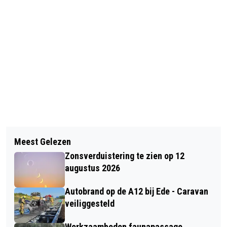
Vorig artikel
Volgend artikel
HERDENKEN EN VIEREN VAN DE
Meest Gelezen
GEZOCHT: INNOVATIEVE
BEVRIJDING VAN BARNEVELD OP 17
Zonsverduistering te zien op 12
ONDERNEMERS IN REGIO FOODVALLEY
APRIL
augustus 2026
Autobrand op de A12 bij Ede - Caravan
veiliggesteld
Werkzaamheden faunapassage