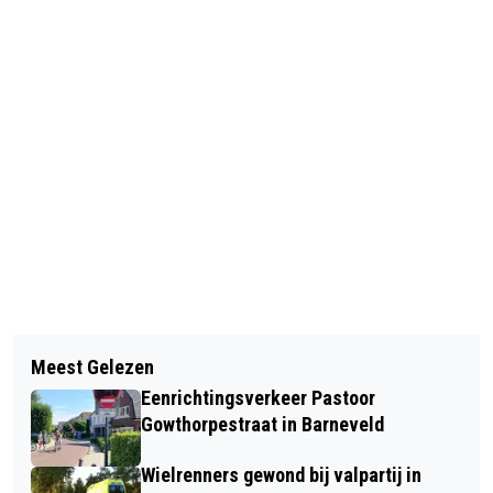
Vorig artikel
Volgend artikel
OPENING WISSELEXPOSITIE
Meest Gelezen
IN OTTERLO ZIJN 9 STRUIKELSTENEN
GREBBELINIE BEZOEKERSCENTRUM
Eenrichtingsverkeer Pastoor
GEPLAATST
Gowthorpestraat in Barneveld
Wielrenners gewond bij valpartij in