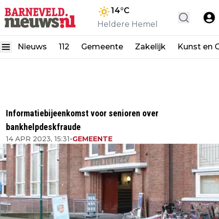
14
°C
Heldere Hemel
Nieuws
112
Gemeente
Zakelijk
Kunst en C
Informatiebijeenkomst voor senioren over
bankhelpdeskfraude
14 APR 2023, 15:31
•
GEMEENTE