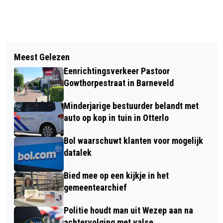
Vorig artikel
Volgend artikel
WEERONLINE: FEBRUARI WAS
Meest Gelezen
SUBSIDIE VOOR EVENEMENTEN MET
ZACHTER DAN NORMAAL
Eenrichtingsverkeer Pastoor
MAATSCHAPPELIJKE WAARDE
Gowthorpestraat in Barneveld
Minderjarige bestuurder belandt met
auto op kop in tuin in Otterlo
Bol waarschuwt klanten voor mogelijk
datalek
Bied mee op een kijkje in het
gemeentearchief
Politie houdt man uit Wezep aan na
achtervolging met valse