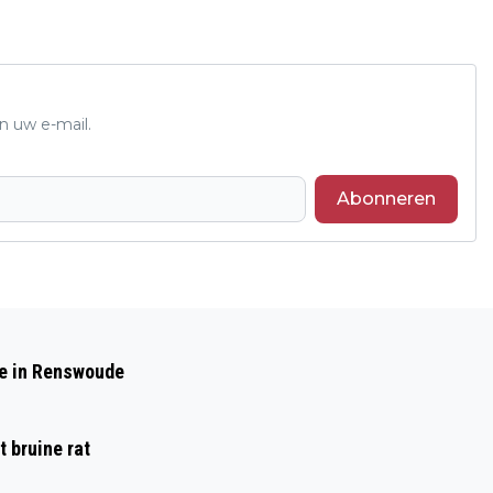
n uw e-mail.
Abonneren
Volgend artikel
MEER BETAALBARE WONINGEN -
de in Renswoude
NIEUWE AFSPRAKEN ONDERTEKEND
 bruine rat