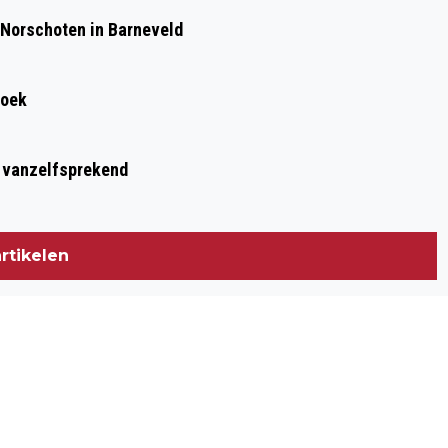
 Norschoten in Barneveld
roek
t vanzelfsprekend
rtikelen