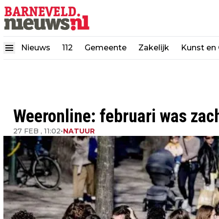
Nieuws
112
Gemeente
Zakelijk
Kunst en 
Weeronline: februari was zac
27 FEB , 11:02
•
NATUUR