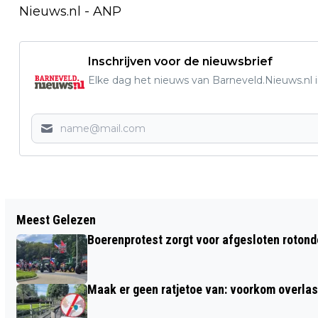
Nieuws.nl - ANP
Inschrijven voor de nieuwsbrief
Elke dag het nieuws van Barneveld.Nieuws.nl i
Vorig artikel
Meest Gelezen
FIETSER RAAKT GEWOND BIJ ONGEVAL
Boerenprotest zorgt voor afgesloten roton
IN HET CENTRUM VAN BARNEVELD -
POLITIE ZOEKT GETUIGEN.
Maak er geen ratjetoe van: voorkom overlast