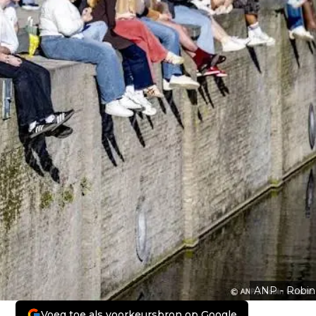
ANP - Robin
Voeg toe als voorkeursbron op Google