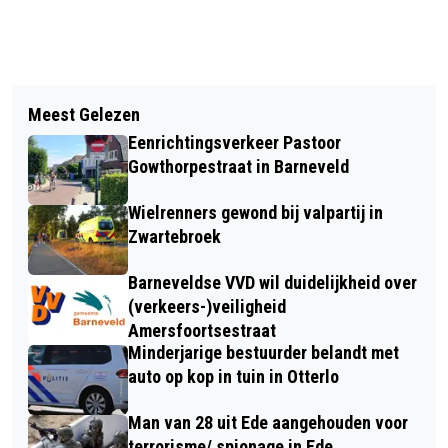
Vorig artikel
Volgend artikel
EXPOSITIE 'LICHT & SCHADUW':
Meest Gelezen
VEEL SCHADE BIJ VIER VOERTUIGEN
SCHERP SPEL TUSSEN LICHT EN
Eenrichtingsverkeer Pastoor
NA KETTINGBOTSING OP DE
DUISTERNIS BIJ 50PK IN EDE
Gowthorpestraat in Barneveld
STATIONSWEG IN BARNEVELD
Wielrenners gewond bij valpartij in
Zwartebroek
Barneveldse VVD wil duidelijkheid over
(verkeers-)veiligheid
Amersfoortsestraat
Minderjarige bestuurder belandt met
auto op kop in tuin in Otterlo
Man van 28 uit Ede aangehouden voor
terrorisme/ spionage in Ede