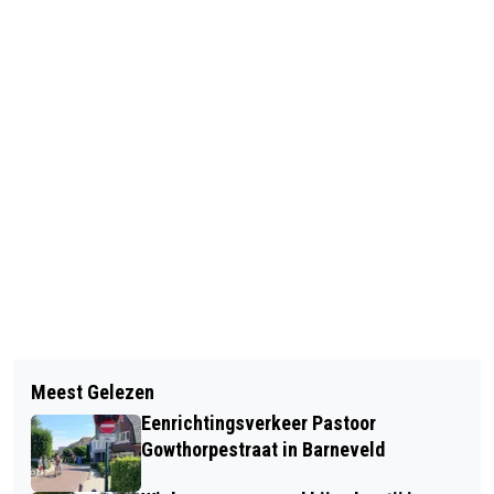
Vorig artikel
Volgend artikel
FOTOTENTOONSTELLING ‘WE MOETEN
Meest Gelezen
MEER BETAALBARE WONINGEN -
PRATEN’ GEOPEND
Eenrichtingsverkeer Pastoor
NIEUWE AFSPRAKEN ONDERTEKEND
Gowthorpestraat in Barneveld