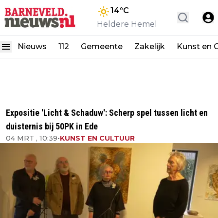
14
°C
Heldere Hemel
Nieuws
112
Gemeente
Zakelijk
Kunst en C
Expositie 'Licht & Schaduw': Scherp spel tussen licht en
duisternis bij 50PK in Ede
04 MRT , 10:39
•
KUNST EN CULTUUR