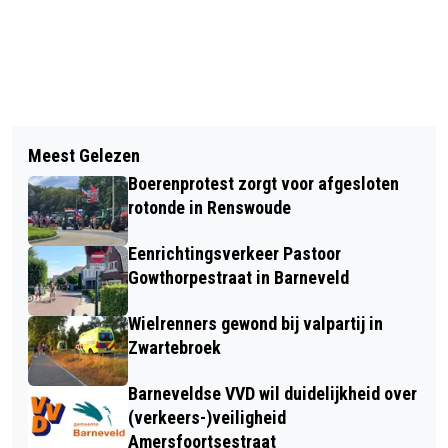
Vorig artikel
Volgend artikel
VERKEERSONGEVAL OP DE DR.
Meest Gelezen
NIEUWE BOEKSTART & BABBELS:
WILLEM DREESLAAN IN BARNEVELD
Boerenprotest zorgt voor afgesloten
BALANS IN JE GEZIN
rotonde in Renswoude
Eenrichtingsverkeer Pastoor
Gowthorpestraat in Barneveld
Wielrenners gewond bij valpartij in
Zwartebroek
Barneveldse VVD wil duidelijkheid over
(verkeers-)veiligheid
Amersfoortsestraat