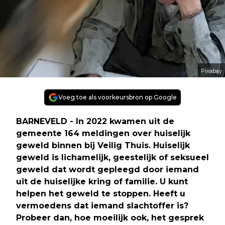
Pixabay
Voeg toe als voorkeursbron op Google
BARNEVELD - In 2022 kwamen uit de
gemeente 164 meldingen over huiselijk
geweld binnen bij Veilig Thuis. Huiselijk
geweld is lichamelijk, geestelijk of seksueel
geweld dat wordt gepleegd door iemand
uit de huiselijke kring of familie. U kunt
helpen het geweld te stoppen. Heeft u
vermoedens dat iemand slachtoffer is?
Probeer dan, hoe moeilijk ook, het gesprek