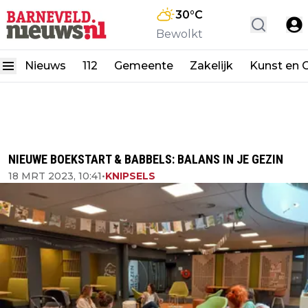
30
°C
Bewolkt
Nieuws
112
Gemeente
Zakelijk
Kunst en C
NIEUWE BOEKSTART & BABBELS: BALANS IN JE GEZIN
18 MRT 2023, 10:41
•
KNIPSELS