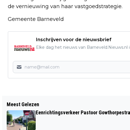
de vernieuwing van haar vastgoedstrategie.
Gemeente Barneveld
Inschrijven voor de nieuwsbrief
Elke dag het nieuws van Barneveld.Nieuws.nl i
Vorig artikel
Meest Gelezen
VAN 6 JULI T/M 18 AUGUSTUS:
Eenrichtingsverkeer Pastoor Gowthorpestra
GEWIJZIGD TREINVERKEER VAN, NAAR
EN VIA AMERSFOORT CENTRAAL