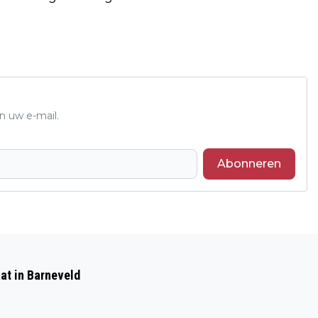
n uw e-mail.
Abonneren
Volgend artikel
STRAAT AFGESLOTEN WEGENS
at in Barneveld
WATERLEIDING BREUK IN BARNEVELD