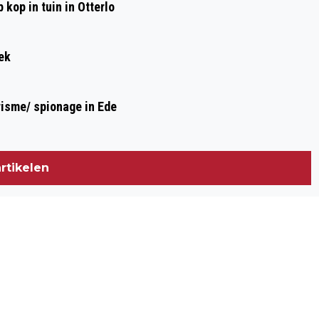
kop in tuin in Otterlo
ek
risme/ spionage in Ede
rtikelen