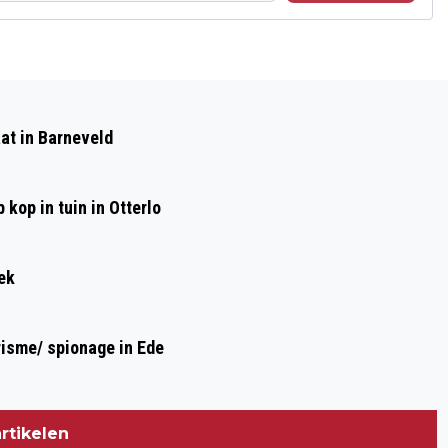
Volgend artikel
VRIJWILLIGERS VAN
at in Barneveld
LANDGOEDWERKGROEP APPEL ZOEKEN
VERSTERKING!
kop in tuin in Otterlo
ek
risme/ spionage in Ede
rtikelen