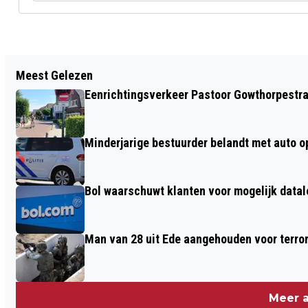
Vorig artikel
Meest Gelezen
VRIJHEIDSDEFILÉ: EERBETOON AAN DE
Eenrichtingsverkeer Pastoor Gowthorpestra
INTERNATIONALE MILITAIRE
SAMENWERKING
Minderjarige bestuurder belandt met auto op 
Bol waarschuwt klanten voor mogelijk datal
Man van 28 uit Ede aangehouden voor terro
Meer a