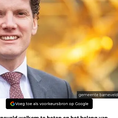
gemeente barneveld
Voeg toe als voorkeursbron op Google
neveld welkom te heten en het belang van