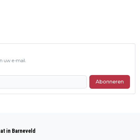
n uw e-mail.
Abonneren
Volgend artikel
VERKIEZINGEN EUROPEES PARLEMENT
at in Barneveld
OP DONDERDAG 6 JUNI 2024