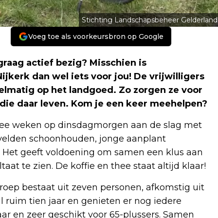
Stichting Landschapsbeheer Gelderland
Voeg toe als voorkeursbron op Google
 graag actief bezig? Misschien is
jkerk dan wel iets voor jou! De vrijwilligers
matig op het landgoed. Zo zorgen ze voor
 die daar leven. Kom je een keer meehelpen?
wee weken op dinsdagmorgen aan de slag met
velden schoonhouden, jonge aanplant
a. Het geeft voldoening om samen een klus aan
at te zien. De koffie en thee staat altijd klaar!
groep bestaat uit zeven personen, afkomstig uit
ruim tien jaar en genieten er nog iedere
aar en zeer geschikt voor 65-plussers. Samen