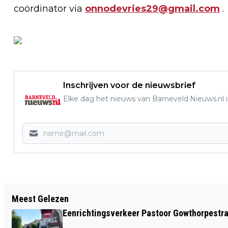
coördinator via
onnodevries29@gmail.com
.
Inschrijven voor de nieuwsbrief
Elke dag het nieuws van Barneveld.Nieuws.nl i
Vorig artikel
Meest Gelezen
WELKOM EN ARTIKEL 1 VAN DE
Eenrichtingsverkeer Pastoor Gowthorpestra
GRONDWET ZICHTBAAR OP DE GLAZEN