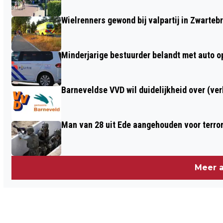
GEVEL VAN HET GEMEENTEHUIS
Wielrenners gewond bij valpartij in Zwarteb
Minderjarige bestuurder belandt met auto op 
Barneveldse VVD wil duidelijkheid over (ve
Man van 28 uit Ede aangehouden voor terro
Meer a