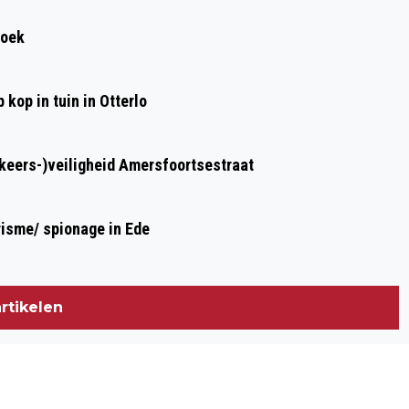
roek
kop in tuin in Otterlo
rkeers-)veiligheid Amersfoortsestraat
risme/ spionage in Ede
rtikelen