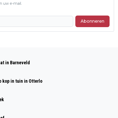
n uw e-mail.
Abonneren
Volgend artikel
WAARSCHUWING
at in Barneveld
ONGEDIERTEBESTRIJDERS GERICHT
AAN DOVEMANS-OREN
kop in tuin in Otterlo
ek
ief