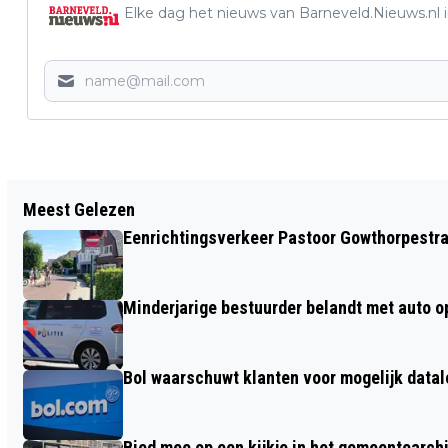
Elke dag het nieuws van Barneveld.Nieuws.nl i
Vorig artikel
Meest Gelezen
AANPAK ONDERMIJNING IN BARNEVELD
Eenrichtingsverkeer Pastoor Gowthorpestra
IS GERICHT OP INCIDENTEN
Minderjarige bestuurder belandt met auto op 
Bol waarschuwt klanten voor mogelijk datal
Bied mee op een kijkje in het gemeentearch