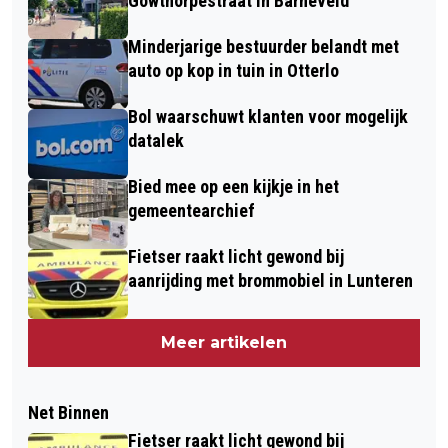
Gowthorpestraat in Barneveld
Minderjarige bestuurder belandt met
auto op kop in tuin in Otterlo
Bol waarschuwt klanten voor mogelijk
datalek
Bied mee op een kijkje in het
gemeentearchief
Fietser raakt licht gewond bij
aanrijding met brommobiel in Lunteren
Meer artikelen
Net Binnen
Fietser raakt licht gewond bij