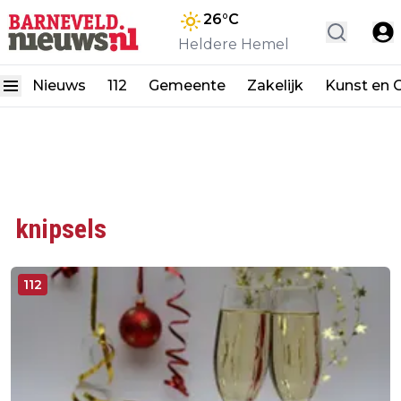
26
°C
Heldere Hemel
Nieuws
112
Gemeente
Zakelijk
Kunst en C
knipsels
112