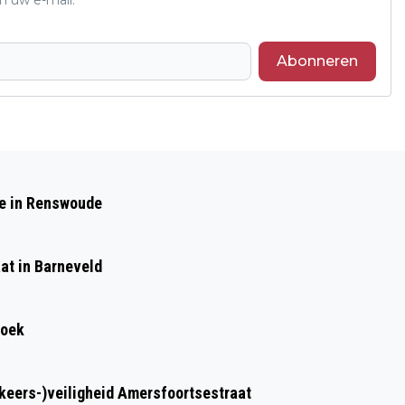
Abonneren
Volgend artikel
ZATERDAG EN ZONDAG GEEN TREINEN
de in Renswoude
TUSSEN BARNEVELD CENTRUM EN
AMERSFOORT
at in Barneveld
roek
rkeers-)veiligheid Amersfoortsestraat