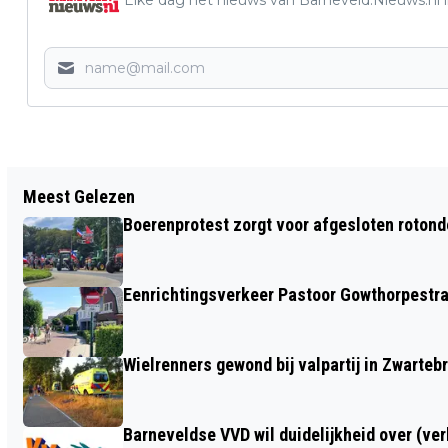
Vorig artikel
Meest Gelezen
FOOD PRODUCTION CLUSTER:
Boerenprotest zorgt voor afgesloten roton
VERBINDEN EN VERSTERKEN
Eenrichtingsverkeer Pastoor Gowthorpestra
Wielrenners gewond bij valpartij in Zwarteb
Barneveldse VVD wil duidelijkheid over (ve