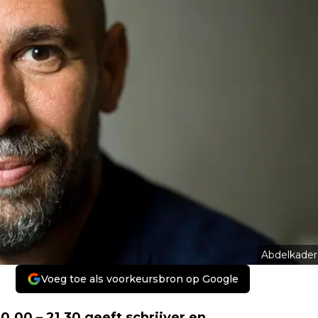
Abdelkader
Voeg toe als voorkeursbron op Google
00 – 21.30 geeft schrijver en