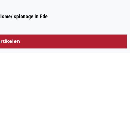
risme/ spionage in Ede
rtikelen