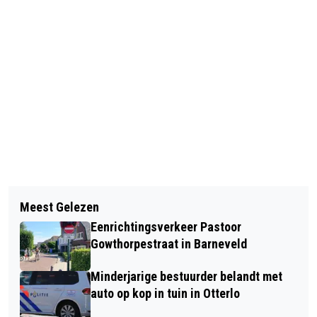
Vorig artikel
Volgend artikel
OLDTIMER EVENEMENT VOORTHUIZEN
Meest Gelezen
ONTDEK UNIEKE NIEUWTJES OVER
MAAKT TRAINING BIJ OVERMATIG
Eenrichtingsverkeer Pastoor
HUISDIEREN
ALCOHOL EN/OF DRUGSGEBRUIK
Gowthorpestraat in Barneveld
MOGELIJK!
Minderjarige bestuurder belandt met
auto op kop in tuin in Otterlo