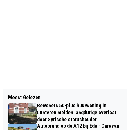
Vorig artikel
Volgend artikel
NIEUWE THEATERSCHOOL IN HET
Meest Gelezen
MOTORRIJDER ERNSTIG GEWOND BIJ
AKOESTICUM IN EDE
Bewoners 50-plus huurwoning in
ONGELUK IN ZWARTEBROEK
Lunteren melden langdurige overlast
door Syrische statushouder
Autobrand op de A12 bij Ede - Caravan