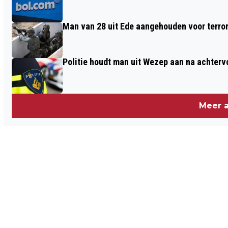
Man van 28 uit Ede aangehouden voor terro
Politie houdt man uit Wezep aan na achterv
Meer a