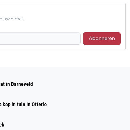
n uw e-mail.
Abonneren
Volgend artikel
DAUWTRAPPEN OP HEMELVAART
at in Barneveld
(WANDELEN)
kop in tuin in Otterlo
ek