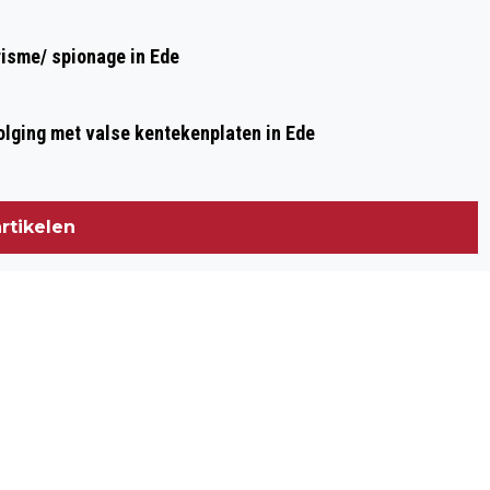
risme/ spionage in Ede
olging met valse kentekenplaten in Ede
rtikelen