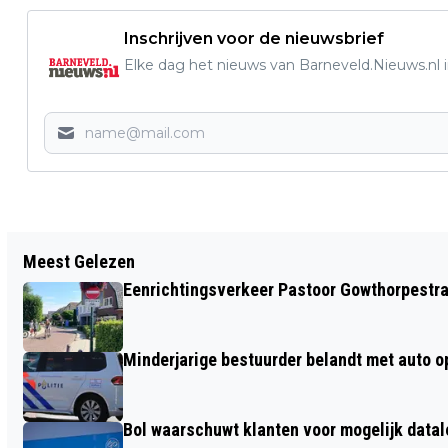
Inschrijven voor de nieuwsbrief
Elke dag het nieuws van Barneveld.Nieuws.nl i
Vorig artikel
Meest Gelezen
TRAUMAHELIKOPTER INGEZET VOOR
Eenrichtingsverkeer Pastoor Gowthorpestra
ONGEVAL OP SNELWEG IN EDE
Minderjarige bestuurder belandt met auto op 
Bol waarschuwt klanten voor mogelijk datal