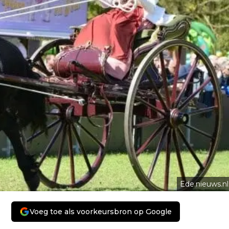
Ede.nieuws.nl
Voeg toe als voorkeursbron op Google